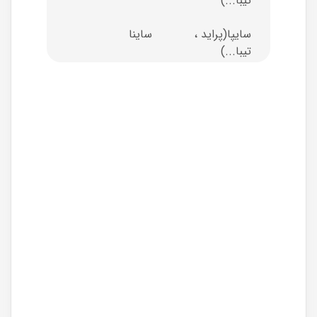
تیبا...)
سایپا(پراید ،
ساینا
تیبا...)
پژو
همه
مدلها
ایران خودرو(سمند
سمند
، رانا ، دنا ...)