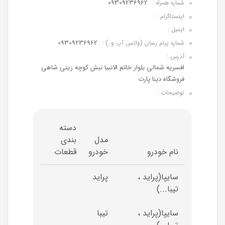
09309236962
شماره همراه :
اینستاگرام :
ایمیل :
09309236962
شماره پیام رسان (واتس آپ و..) :
آدرس :
افسریه شمالی بلوار خاتم الانبیا نبش کوچه زینی شاهی
فروشگاه دینا پارت
توضیحات :
دسته
مدل
بندی
نام خودرو
خودرو
قطعات
سایپا(پراید ،
پراید
تیبا...)
سایپا(پراید ،
تیبا