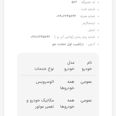
562
کد تعمیرگاه :
شماره ثابت :
09902245642
شماره همراه :
اینستاگرام :
ایمیل :
09902245642
شماره پیام رسان (واتس آپ و..) :
دزاشیب اول نجابت جو
آدرس :
نام
مدل
خودرو
خودرو
نوع خدمات
عمومی
همه
اتوسرویس
خودروها
عمومی
همه
مکانیک خودرو و
خودروها
تعمیر موتور