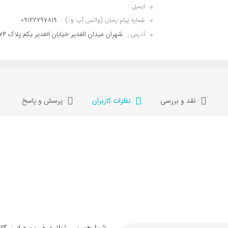
ایمیل :
09122797819
شماره پیام رسان (واتس آپ و..) :
شهران میدان الغدیر خیابان الغدیر یکم پلاک 74
آدرس :
نقد و بررسی
نظرات کاربران
پرسش و پاسخ